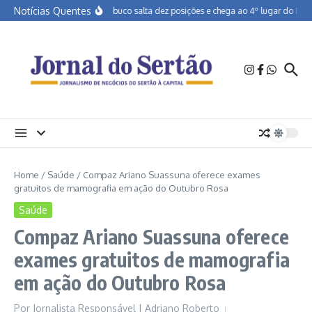
Ir para o conteúdo
Notícias Quentes
Pernambuco salta dez posições e chega ao 4º lugar do Brasil
Home
/
Saúde
/
Compaz Ariano Suassuna oferece exames
gratuitos de mamografia em ação do Outubro Rosa
Saúde
Compaz Ariano Suassuna oferece
exames gratuitos de mamografia
em ação do Outubro Rosa
Por
Jornalista Responsável | Adriano Roberto