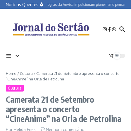
Ir para o conteúdo
Notícias Quentes
Novas regras da Anvisa impulsionam pioneirismo pernambuca
Home
/
Cultura
/
Camerata 21 de Setembro apresenta o concerto
“CineAnime” na Orla de Petrolina
Cultura
Camerata 21 de Setembro
apresenta o concerto
“CineAnime” na Orla de Petrolina
Por
Helida Enes
Nenhum comentário