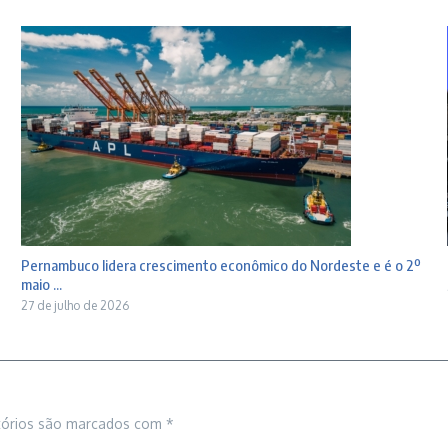
Pernambuco lidera crescimento econômico do Nordeste e é o 2º
maio ...
27 de julho de 2026
tórios são marcados com
*