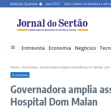
Ir para o conteúdo
Notícias Quentes
Semiárido em alerta para 2027
João Campos na estrada e a arte de desc
Entrevista
Economia
Negócios
Tecn
Home
/
Economia
/
Governadora amplia assistência no Sertão com
Economia
Governadora amplia ass
Hospital Dom Malan