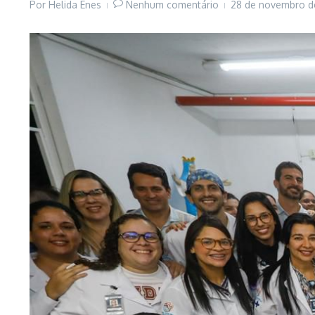
Por
Helida Enes
Nenhum comentário
28 de novembro 