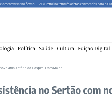
onversar no Sertão
APA Petrolina tem três atletas convocados para o Grand Prix
ologia
Política
Saúde
Cultura
Edição Digital
 novo ambulatório do Hospital Dom Malan
istência no Sertão com n