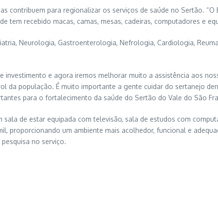
regas contribuem para regionalizar os serviços de saúde no Sertão. 
ade tem recebido macas, camas, mesas, cadeiras, computadores e equ
tria, Neurologia, Gastroenterologia, Nefrologia, Cardiologia, Reumat
e investimento e agora iremos melhorar muito a assistência aos noss
 da população. É muito importante a gente cuidar do sertanejo dentr
antes para o fortalecimento da saúde do Sertão do Vale do São Fra
m sala de estar equipada com televisão, sala de estudos com comput
l, proporcionando um ambiente mais acolhedor, funcional e adequad
pesquisa no serviço.