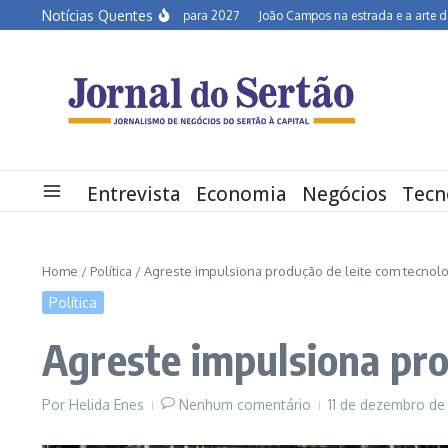
Ir para o conteúdo
Notícias Quentes
Semiárido em alerta para 2027
João Campos na estrada e a arte de descon
Entrevista
Economia
Negócios
Tecn
Home
/
Política
/
Agreste impulsiona produção de leite com tecnolo
Política
Agreste impulsiona pro
Por
Helida Enes
Nenhum comentário
11 de dezembro d