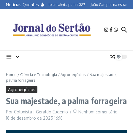
Ir para o conteúdo
Notícias Quentes
Semiárido em alerta para 2027
João Campos na estrada e a
Home
/
Ciência e Tecnologia
/
Agronegócios
/
Sua majestade, a
palma forrageira
Agronegócios
Sua majestade, a palma forrageira
Por
Colunista | Geraldo Eugenio
Nenhum comentário
18 de dezembro de 2025
16:18