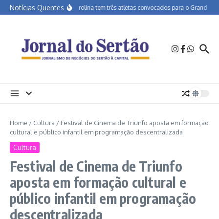
Ir para o conteúdo
Notícias Quentes
APA Petrolina tem três atletas convocados para o Grand Prix d
Home
/
Cultura
/
Festival de Cinema de Triunfo aposta em formação
cultural e público infantil em programação descentralizada
Cultura
Festival de Cinema de Triunfo
aposta em formação cultural e
público infantil em programação
descentralizada