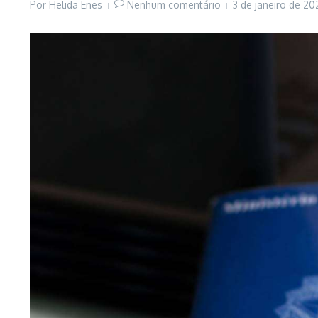
Por
Helida Enes
Nenhum comentário
3 de janeiro de 2