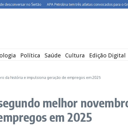
onversar no Sertão
APA Petrolina tem três atletas convocados para o Grand Prix
ologia
Política
Saúde
Cultura
Edição Digital
ro da história e impulsiona geração de empregos em 2025
 segundo melhor novembro 
 empregos em 2025