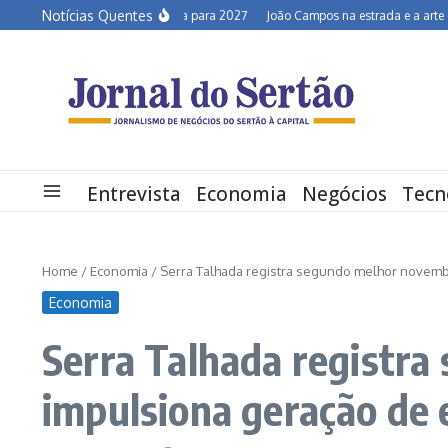
Ir para o conteúdo
Notícias Quentes
Semiárido em alerta para 2027
João Campos na estrada e a arte de desc
Entrevista
Economia
Negócios
Tecn
Home
/
Economia
/
Serra Talhada registra segundo melhor novemb
Economia
Serra Talhada registra
impulsiona geração de