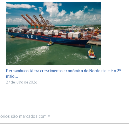
Pernambuco lidera crescimento econômico do Nordeste e é o 2º
maio ...
27 de julho de 2026
tórios são marcados com
*