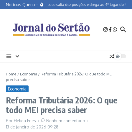
Ir para o conteúdo
Notícias Quentes
Pernambuco salta dez posições e chega ao 4º lugar do Brasil
Home
/
Economia
/
Reforma Tributária 2026: O que todo MEI
precisa saber
Economia
Reforma Tributária 2026: O que
todo MEI precisa saber
Por
Helida Enes
Nenhum comentário
13 de janeiro de 2026
09:28