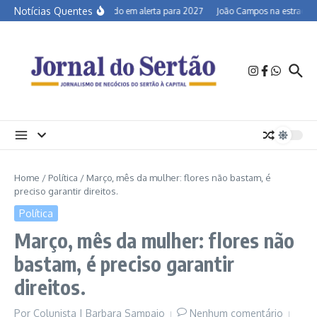
Ir para o conteúdo
Notícias Quentes
Semiárido em alerta para 2027
João Campos na estrada e a
Home
/
Política
/
Março, mês da mulher: flores não bastam, é
preciso garantir direitos.
Política
Março, mês da mulher: flores não
bastam, é preciso garantir
direitos.
Por
Colunista | Barbara Sampaio
Nenhum comentário