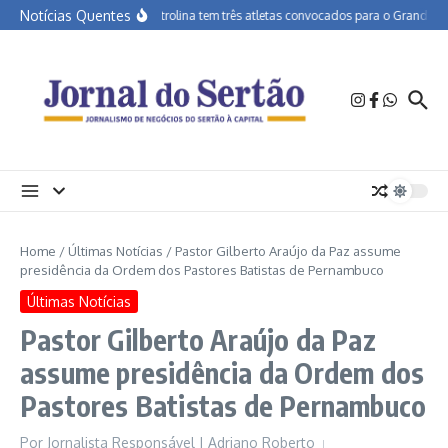
Ir para o conteúdo
Notícias Quentes
APA Petrolina tem três atletas convocados para o Grand Prix 
Home
/
Últimas Notícias
/
Pastor Gilberto Araújo da Paz assume
presidência da Ordem dos Pastores Batistas de Pernambuco
Últimas Notícias
Pastor Gilberto Araújo da Paz
assume presidência da Ordem dos
Pastores Batistas de Pernambuco
Por
Jornalista Responsável | Adriano Roberto