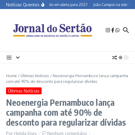
Ir para o conteúdo
Notícias Quentes
Semiárido em alerta para 2027
João Campos na estrada e 
Home
/
Últimas Notícias
/
Neoenergia Pernambuco lança campanha
com até 90% de desconto para regularizar dívidas
Últimas Notícias
Neoenergia Pernambuco lança
campanha com até 90% de
desconto para regularizar dívidas
Por
Helida Enes
Nenhum comentário