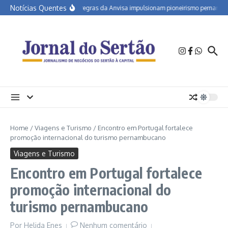
Ir para o conteúdo
Notícias Quentes
Novas regras da Anvisa impulsionam pioneirismo pernambuca
Home
/
Viagens e Turismo
/
Encontro em Portugal fortalece
promoção internacional do turismo pernambucano
Viagens e Turismo
Encontro em Portugal fortalece
promoção internacional do
turismo pernambucano
Por
Helida Enes
Nenhum comentário