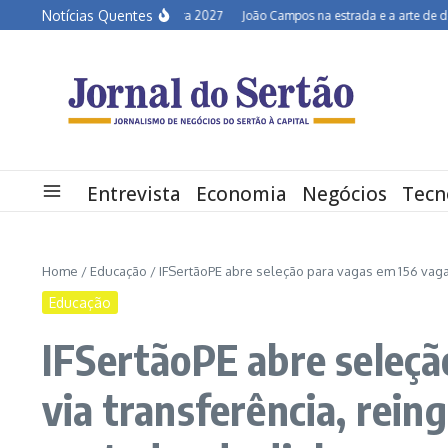
Ir para o conteúdo
Notícias Quentes
Semiárido em alerta para 2027
João Campos na estrada e a arte de desconv
Entrevista
Economia
Negócios
Tecn
Home
/
Educação
/
IFSertãoPE abre seleção para vagas em 156 vagas
Educação
IFSertãoPE abre seleçã
via transferência, rein