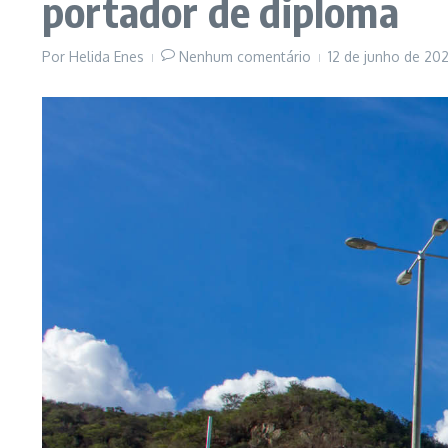
portador de diploma
Por
Helida Enes
Nenhum comentário
12 de junho de 20