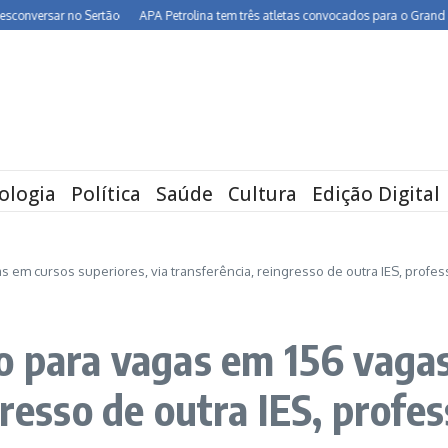
ersar no Sertão
APA Petrolina tem três atletas convocados para o Grand Prix de
ologia
Política
Saúde
Cultura
Edição Digital
 em cursos superiores, via transferência, reingresso de outra IES, profe
o para vagas em 156 vagas
gresso de outra IES, profes