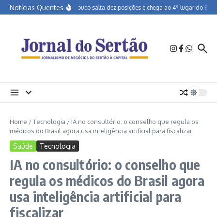
Ir para o conteúdo
Notícias Quentes
Pernambuco salta dez posições e chega ao 4º lugar do Brasil 
Home
/
Tecnologia
/
IA no consultório: o conselho que regula os
médicos do Brasil agora usa inteligência artificial para fiscalizar
Saúde
Tecnologia
IA no consultório: o conselho que
regula os médicos do Brasil agora
usa inteligência artificial para
fiscalizar