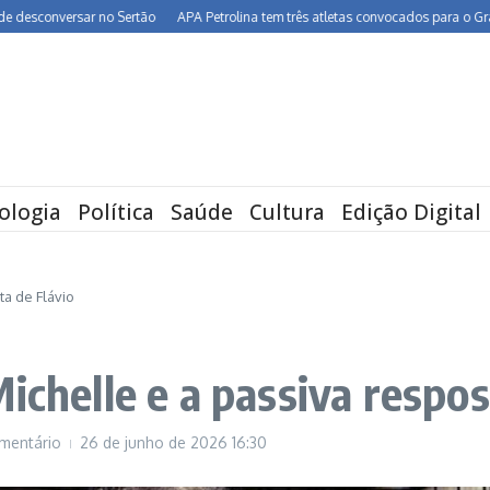
onversar no Sertão
APA Petrolina tem três atletas convocados para o Grand Prix
ologia
Política
Saúde
Cultura
Edição Digital
ta de Flávio
ichelle e a passiva respos
mentário
26 de junho de 2026
16:30