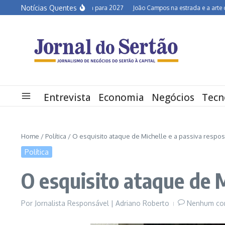
Ir para o conteúdo
Notícias Quentes
Semiárido em alerta para 2027
João Campos na estrada e a arte de desc
Entrevista
Economia
Negócios
Tecn
Home
/
Política
/
O esquisito ataque de Michelle e a passiva respos
Política
O esquisito ataque de M
Por
Jornalista Responsável | Adriano Roberto
Nenhum co