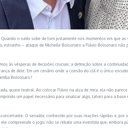
as. Quando o ruído sobe de tom justamente nos momentos em que as s
mo, estranho – ataque de Michelle Bolsonaro a Flávio Bolsonaro não 
os às vésperas de decisões cruciais: a definição sobre a continuidad
ça de dele. Em um cenário onde a coesão do clã é o único escudo 
amília Bolsonaro?
ada, quase teatral. Ao colocar Flávio na alça de mira, ela não parec
mprindo um papel necessário para sinalizar algo, talvez para a base
esconcertante. O senador, conhecido por suas reações rápidas e, por
ue ele compreende o jogo: não se rebate uma investida que, embora 