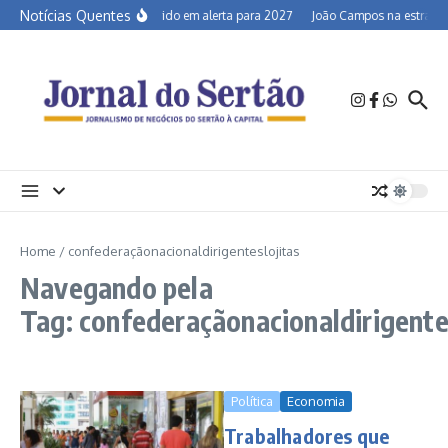
Ir para o conteúdo
Notícias Quentes
Semiárido em alerta para 2027
João Campos na estrada e
Home
/
confederaçãonacionaldirigenteslojitas
Navegando pela
Tag: confederaçãonacionaldirigente
Política
Economia
Trabalhadores que