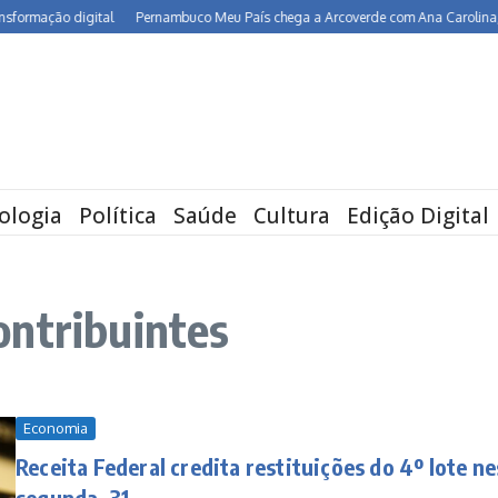
rmação digital
Pernambuco Meu País chega a Arcoverde com Ana Carolina, Maria
ologia
Política
Saúde
Cultura
Edição Digital
ontribuintes
Economia
Receita Federal credita restituições do 4º lote ne
segunda, 31