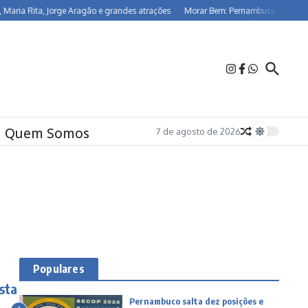
 Rita, Jorge Aragão e grandes atrações
Morar Bem: Pernambuco já beneficia 2
Quem Somos
7 de agosto de 2026
Populares
sta
Pernambuco salta dez posições e