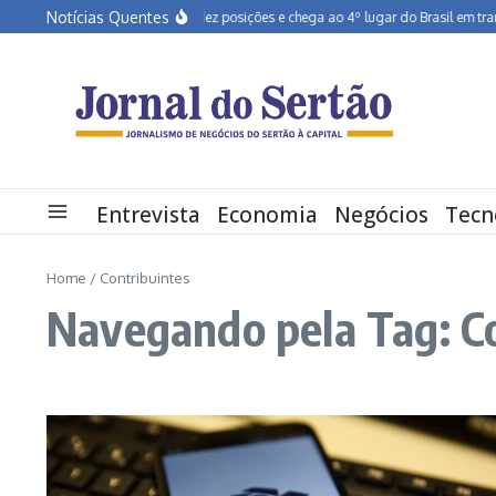
Ir para o conteúdo
Notícias Quentes
Pernambuco salta dez posições e chega ao 4º lugar do Brasil em transfo
Entrevista
Economia
Negócios
Tecn
Home
/
Contribuintes
Navegando pela Tag: C