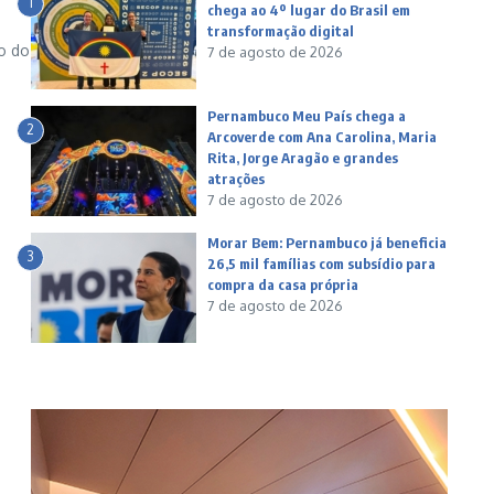
1
chega ao 4º lugar do Brasil em
transformação digital
io do
7 de agosto de 2026
Pernambuco Meu País chega a
2
Arcoverde com Ana Carolina, Maria
Rita, Jorge Aragão e grandes
atrações
7 de agosto de 2026
Morar Bem: Pernambuco já beneficia
3
26,5 mil famílias com subsídio para
compra da casa própria
7 de agosto de 2026