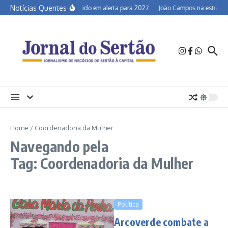
Ir para o conteúdo
Notícias Quentes
Semiárido em alerta para 2027
João Campos na estrada e
Home
/
Coordenadoria da Mulher
Navegando pela
Tag: Coordenadoria da Mulher
Política
Arcoverde combate a