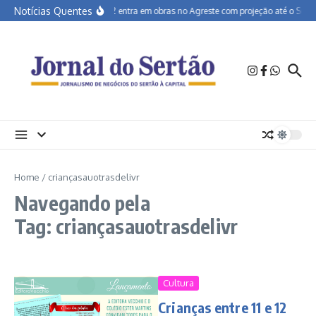
Ir para o conteúdo
Notícias Quentes
BR-232 entra em obras no Agreste com projeção até o Sertã
Home
/
criançasauotrasdelivr
Navegando pela
Tag: criançasauotrasdelivr
Cultura
Crianças entre 11 e 12