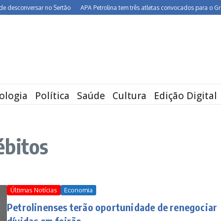
esconversar no Sertão
APA Petrolina tem três atletas convocados para o Grand P
ologia
Política
Saúde
Cultura
Edição Digital
ébitos
Últimas Notícias
Economia
Petrolinenses terão oportunidade de renegociar
dívidas em feirão