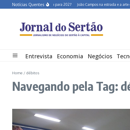
Ir para o conteúdo
Notícias Quentes
Semiárido em alerta para 2027
João Campos na estrada e a arte de d
Entrevista
Economia
Negócios
Tecn
Home
/
débitos
Navegando pela Tag: d