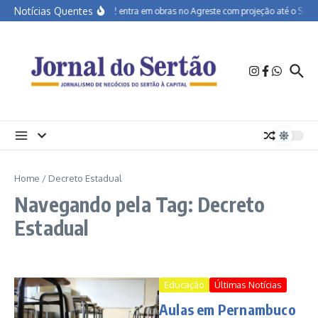
Ir para o conteúdo
Notícias Quentes
BR-232 entra em obras no Agreste com projeção até o Sertã
Home
/
Decreto Estadual
Navegando pela Tag: Decreto
Estadual
Educação
Últimas Notícias
Aulas em Pernambuco