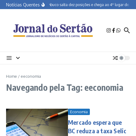
Ir para o conteúdo
Notícias Quentes
Pernambuco salta dez posições e chega ao 4º lugar do Brasi
Home
/
eeconomia
Navegando pela Tag: eeconomia
Economia
Mercado espera que
BC reduza a taxa Selic