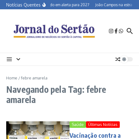
Ir para o conteúdo
Notícias Quentes
Semiárido em alerta para 2027
João Campos na estrada e 
Home
/
febre amarela
Navegando pela Tag: febre
amarela
Saúde
Últimas Notícias
Vacinação contra a