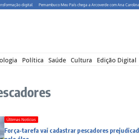
rmação digital
Pernambuco Meu País chega a Arcoverde com Ana Carolina, Mari
ologia
Política
Saúde
Cultura
Edição Digital
escadores
Últimas Notícias
Força-tarefa vai cadastrar pescadores prejudica
pelo óleo