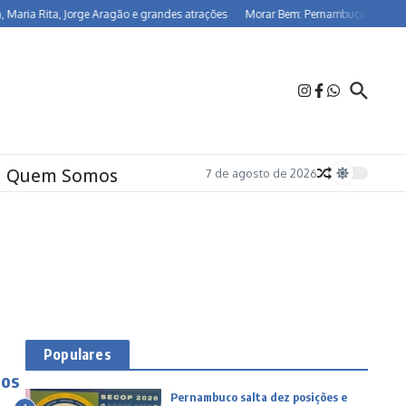
a Rita, Jorge Aragão e grandes atrações
Morar Bem: Pernambuco já beneficia 2
Quem Somos
7 de agosto de 2026
Populares
dos
Pernambuco salta dez posições e