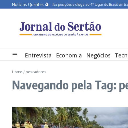
Ir para o conteúdo
Notícias Quentes
Pernambuco salta dez posições e chega ao 4º lugar do Brasil em transfo
Entrevista
Economia
Negócios
Tecn
Home
/
pescadores
Navegando pela Tag: p