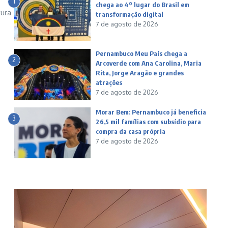
1
chega ao 4º lugar do Brasil em
tura
transformação digital
7 de agosto de 2026
Pernambuco Meu País chega a
2
Arcoverde com Ana Carolina, Maria
Rita, Jorge Aragão e grandes
atrações
7 de agosto de 2026
Morar Bem: Pernambuco já beneficia
3
26,5 mil famílias com subsídio para
compra da casa própria
7 de agosto de 2026