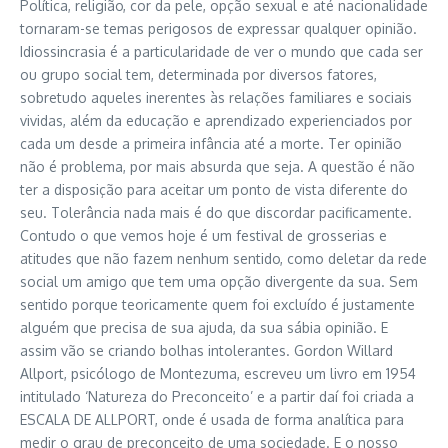
Política, religião, cor da pele, opção sexual e até nacionalidade
tornaram-se temas perigosos de expressar qualquer opinião.
Idiossincrasia é a particularidade de ver o mundo que cada ser
ou grupo social tem, determinada por diversos fatores,
sobretudo aqueles inerentes às relações familiares e sociais
vividas, além da educação e aprendizado experienciados por
cada um desde a primeira infância até a morte. Ter opinião
não é problema, por mais absurda que seja. A questão é não
ter a disposição para aceitar um ponto de vista diferente do
seu. Tolerância nada mais é do que discordar pacificamente.
Contudo o que vemos hoje é um festival de grosserias e
atitudes que não fazem nenhum sentido, como deletar da rede
social um amigo que tem uma opção divergente da sua. Sem
sentido porque teoricamente quem foi excluído é justamente
alguém que precisa de sua ajuda, da sua sábia opinião. E
assim vão se criando bolhas intolerantes. Gordon Willard
Allport, psicólogo de Montezuma, escreveu um livro em 1954
intitulado ‘Natureza do Preconceito’ e a partir daí foi criada a
ESCALA DE ALLPORT, onde é usada de forma analítica para
medir o grau de preconceito de uma sociedade. E o nosso