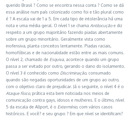
querido Brasil ? Como se encontra nessa conta ? Como se dá
essa análise num país colonizado como foi e tão plural como
é ? A escala vai de 1 a 5. Em cada tipo de intolerância há uma
nota e uma média geral. O nível 1 se chama
Antilocução
e diz
respeito a um grupo majoritário fazendo piadas abertamente
sobre um grupo minoritário. Geralmente vista como
inofensiva, planta conceitos lentamente. Piadas raciais,
homofóbicas e de nacionalidade estão entre as mais comuns.
O nível 2, chamado de
Esquiva
, acontece quando um grupo
passa a ser evitado por outro, gerando o dano do isolamento.
O nível 3 é conhecido como
Discriminação
, consumado
quando são negadas oportunidades de um grupo ao outro,
com o objetivo claro de prejudicar. Já o seguinte, o nível 4 é o
Ataque físico
, prática esta bem noticiada nos meios de
comunicação contra gays, idosos e mulheres. E o último, nível
5 da escala de Allport, é o
Extermínio
, com vários casos
históricos. E você? e seu grupo ? Em que nível se identificam?