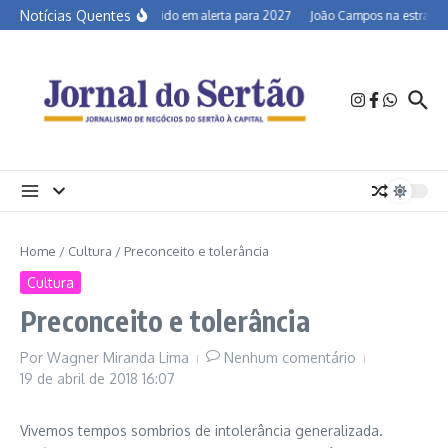
Ir para o conteúdo
Notícias Quentes
Semiárido em alerta para 2027
João Campos na estrada e 
Home
/
Cultura
/
Preconceito e tolerância
Cultura
Preconceito e tolerância
Por
Wagner Miranda Lima
Nenhum comentário
19 de abril de 2018
16:07
Vivemos tempos sombrios de intolerância generalizada.