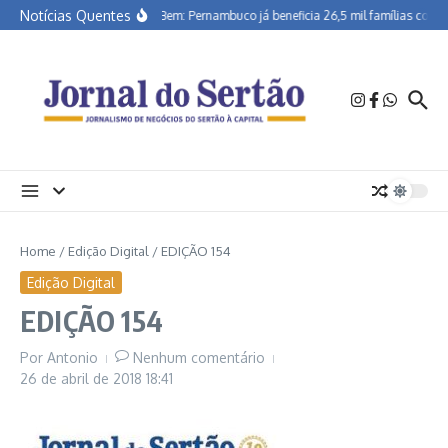
Ir para o conteúdo
Notícias Quentes
Morar Bem: Pernambuco já beneficia 26,5 mil famílias com s
Home
/
Edição Digital
/
EDIÇÃO 154
Edição Digital
EDIÇÃO 154
Por
Antonio
Nenhum comentário
26 de abril de 2018
18:41