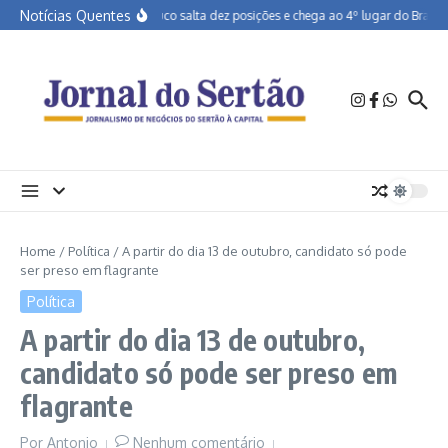
Ir para o conteúdo
Notícias Quentes
Pernambuco salta dez posições e chega ao 4º lugar do Brasil e
Home
/
Política
/
A partir do dia 13 de outubro, candidato só pode
ser preso em flagrante
Política
A partir do dia 13 de outubro,
candidato só pode ser preso em
flagrante
Por
Antonio
Nenhum comentário