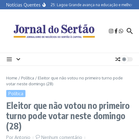
Ir para o conteúdo
Notícias Quentes
Ideb 2025: Lagoa Grande avança na educação e melhora índ
Home
/
Política
/
Eleitor que não votou no primeiro turno pode
votar neste domingo (28)
Política
Eleitor que não votou no primeiro
turno pode votar neste domingo
(28)
Por
Antonio
Nenhum comentário