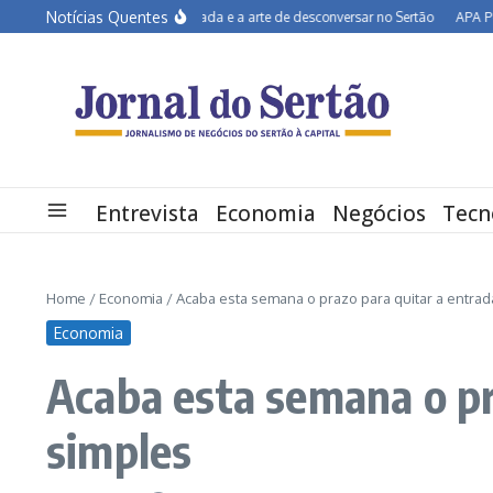
Ir para o conteúdo
Notícias Quentes
João Campos na estrada e a arte de desconversar no Sertão
APA Petrolina
Entrevista
Economia
Negócios
Tecn
Home
/
Economia
/
Acaba esta semana o prazo para quitar a entra
Economia
Acaba esta semana o pr
simples