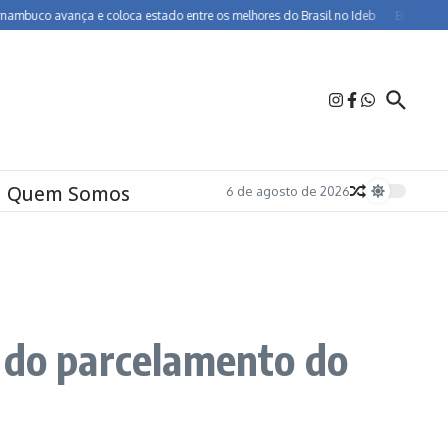
avança e coloca estado entre os melhores do Brasil no Ideb
BR-232 entra em 
Quem Somos
6 de agosto de 2026
a do parcelamento do