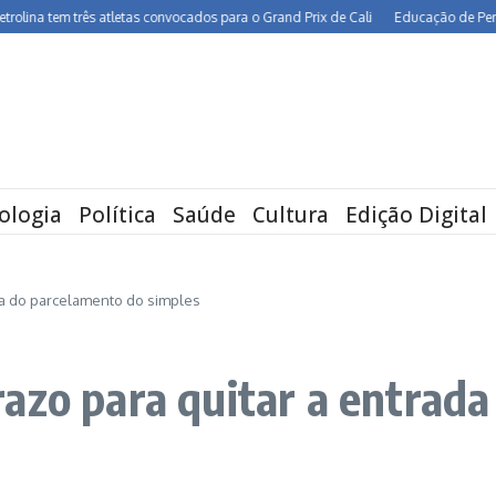
 tem três atletas convocados para o Grand Prix de Cali
Educação de Pernambuco 
ologia
Política
Saúde
Cultura
Edição Digital
da do parcelamento do simples
azo para quitar a entrad