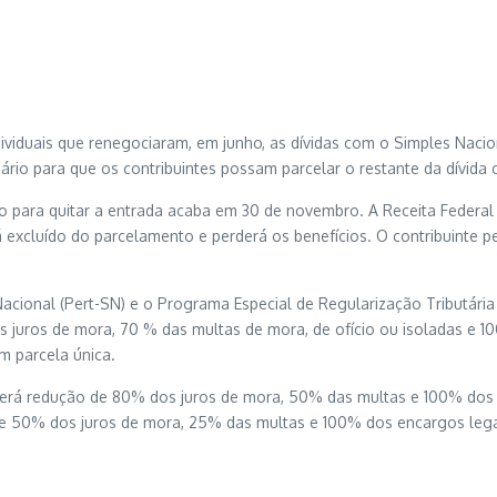
iduais que renegociaram, em junho, as dívidas com o Simples Nacion
rio para que os contribuintes possam parcelar o restante da dívida
o para quitar a entrada acaba em
30 de novembro
. A Receita Federa
xcluído do parcelamento e perderá os benefícios. O contribuinte perd
Nacional (Pert-SN) e o Programa Especial de Regularização Tributá
juros de mora, 70 % das multas de mora, de ofício ou isoladas e 100
m parcela única.
er
á redução de 80% dos juros de mora, 50% das multas e 100% dos e
de 50% dos juros de mora, 25% das multas e 100% dos encargos lega