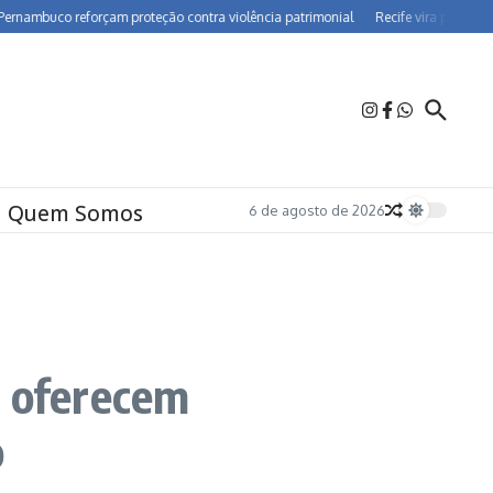
uco reforçam proteção contra violência patrimonial
Recife vira polo de farmac
Quem Somos
6 de agosto de 2026
s oferecem
o