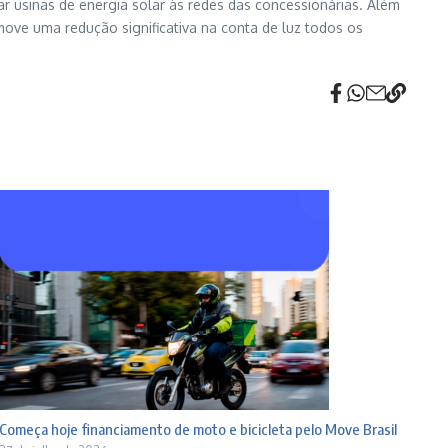
ar usinas de energia solar às redes das concessionárias. Além
ove uma redução significativa na conta de luz todos os
Começa hoje financiamento de moto e bicicleta pelo Move Brasil