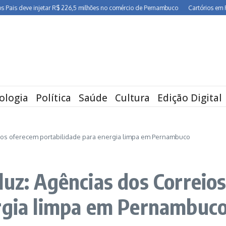
deve injetar R$ 226,5 milhões no comércio de Pernambuco
Cartórios em Pernamb
ologia
Política
Saúde
Cultura
Edição Digital
ios oferecem portabilidade para energia limpa em Pernambuco
luz: Agências dos Correio
ergia limpa em Pernambuc