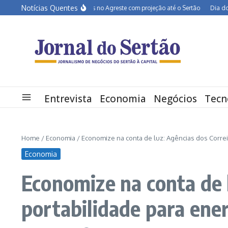
Ir para o conteúdo
Notícias Quentes
BR-232 entra em obras no Agreste com projeção até o Sertão
Dia dos Pais 
Entrevista
Economia
Negócios
Tecn
Home
/
Economia
/
Economize na conta de luz: Agências dos Corre
Economia
Economize na conta de 
portabilidade para en