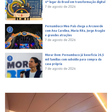
1
4º lugar do Brasil em transformação digital
7 de agosto de 2026
Pernambuco Meu País chega a Arcoverde
2
com Ana Carolina, Maria Rita, Jorge Aragão
e grandes atrações
7 de agosto de 2026
Morar Bem: Pernambuco já beneficia 26,5
3
mil famílias com subsídio para compra da
casa própria
7 de agosto de 2026