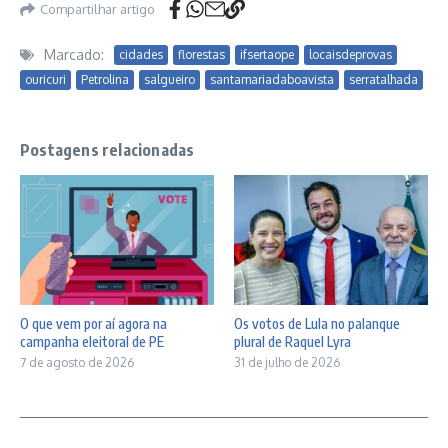
Compartilhar artigo
Marcado:
cidades
florestas
ifsertaope
locaisdeprovas
ouricuri
Petrolina
salgueiro
santamariadaboavista
serratalhada
Postagens relacionadas
O que vem por aí agora na
Os votos de Lula no palanque
campanha eleitoral de PE
plural de Raquel Lyra
7 de agosto de 2026
31 de julho de 2026