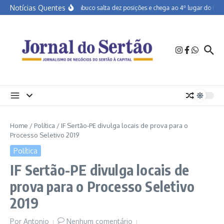
Ir para o conteúdo
Notícias Quentes
Pernambuco salta dez posições e chega ao 4º lugar do Brasi
Home
/
Política
/
IF Sertão-PE divulga locais de prova para o
Processo Seletivo 2019
Política
IF Sertão-PE divulga locais de
prova para o Processo Seletivo
2019
Por
Antonio
Nenhum comentário