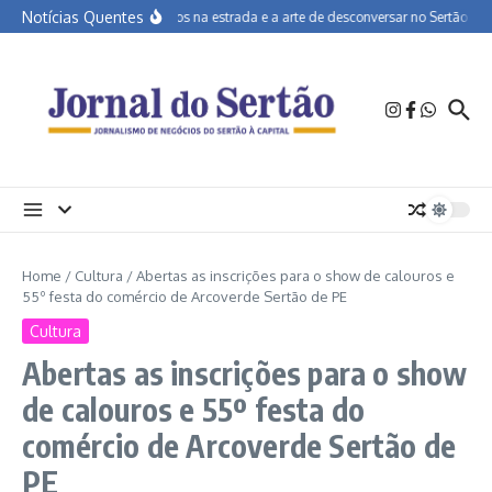
Ir para o conteúdo
Notícias Quentes
João Campos na estrada e a arte de desconversar no Sertão
AP
Home
/
Cultura
/
Abertas as inscrições para o show de calouros e
55º festa do comércio de Arcoverde Sertão de PE
Cultura
Abertas as inscrições para o show
de calouros e 55º festa do
comércio de Arcoverde Sertão de
PE