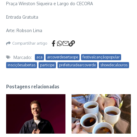
Praça Winston Siqueira e Largo do CECORA
Entrada Gratuita
Arte: Robson Lima
Compartilhar artigo
Marcado:
aca
arcoverdesertaope
festivalcançãopopular
insciçõesabertas
participe
prefeituradearcoverde
showdecalouros
Postagens relacionadas