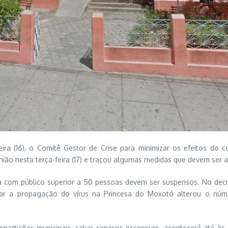
eira (16), o Comitê Gestor de Crise para minimizar os efeitos do
nião nesta terça-feira (17) e traçou algumas medidas que devem ser 
 com público superior a 50 pessoas devem ser suspensos. No decreto
itar a propagação do vírus na Princesa do Moxotó alterou o nú
epartições municipais, salvo serviços essenciais, acontecerá até às