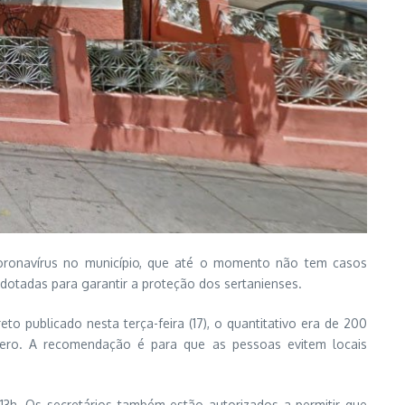
 coronavírus no município, que até o momento não tem casos
adotadas para garantir a proteção dos sertanienses.
 publicado nesta terça-feira (17), o quantitativo era de 200
mero. A recomendação é para que as pessoas evitem locais
 13h. Os secretários também estão autorizados a permitir que