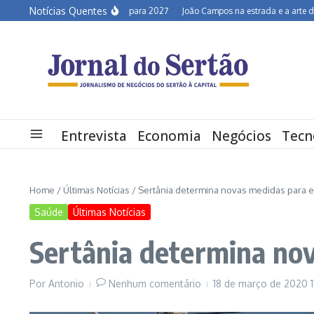
Ir para o conteúdo
Notícias Quentes
Semiárido em alerta para 2027
João Campos na estrada e a arte de descon
Entrevista
Economia
Negócios
Tecn
Home
/
Últimas Notícias
/
Sertânia determina novas medidas para 
Saúde
Últimas Notícias
Sertânia determina no
Por
Antonio
Nenhum comentário
18 de março de 2020