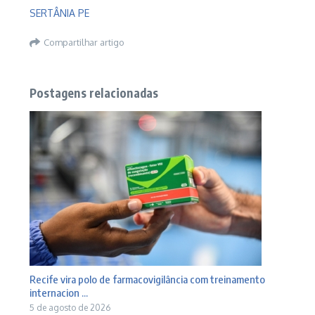
SERTÂNIA PE
Compartilhar artigo
Postagens relacionadas
Recife vira polo de farmacovigilância com treinamento
internacion ...
5 de agosto de 2026