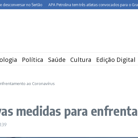
versar no Sertão
APA Petrolina tem três atletas convocados para o Grand Prix d
ologia
Política
Saúde
Cultura
Edição Digital
enfrentamento ao Coronavírus
vas medidas para enfrent
11:39