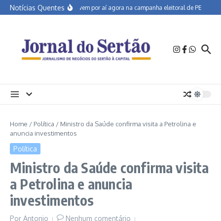
Ir para o conteúdo
Notícias Quentes
O que vem por aí agora na campanha eleitoral de PE
Semi
Home
/
Política
/
Ministro da Saúde confirma visita a Petrolina e
anuncia investimentos
Política
Ministro da Saúde confirma visita
a Petrolina e anuncia
investimentos
Por
Antonio
Nenhum comentário