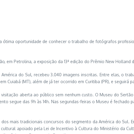
 ótima oportunidade de conhecer o trabalho de fotógrafos profission
tão, em Petrolina, a exposição da 13ª edição do Prêmio New Holland 
 América do Sul, recebeu 3.040 imagens inscritas. Entre elas, o t
 em Cuiabá (MT), além de já ter ocorrido em Curitiba (PR), e seguirá
com visitação aberta ao público sem nenhum custo. O Museu do Sertã
amento segue das 9h às 14h. Nas segundas-feiras o Museu é fechado 
s mais tradicionais concursos do segmento da América do Sul. Em 1
ultural apoiado pela Lei de Incentivo à Cultura do Ministério da Cu