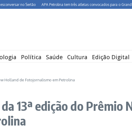
ersar no Sertão
APA Petrolina tem três atletas convocados para o Grand Prix de
ologia
Política
Saúde
Cultura
Edição Digital
ew Holland de Fotojornalismo em Petrolina
 da 13ª edição do Prêmio
olina