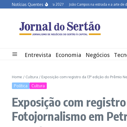
Ir para o conteúdo
Notícias Quentes
Semiárido em alerta para 2027
João Campos na estrada e a arte de desconv
Entrevista
Economia
Negócios
Tecn
Home
/
Cultura
/
Exposição com registro da 13ª edição do Prêmio N
Política
Cultura
Exposição com registro
Fotojornalismo em Petr