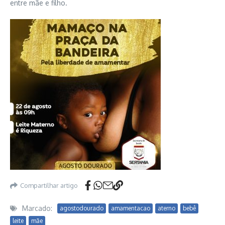
entre mãe e filho.
Compartilhar artigo
Marcado:
agostodourado
amamentacao
aterno
bebê
leite
mãe