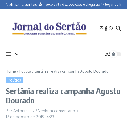
Ir para o conteúdo
Notícias Quentes
Pernambuco salta dez posições e chega ao 4º lugar do Brasil 
Home
/
Política
/
Sertânia realiza campanha Agosto Dourado
Política
Sertânia realiza campanha Agosto
Dourado
Por
Antonio
Nenhum comentário
17 de agosto de 2019
14:23