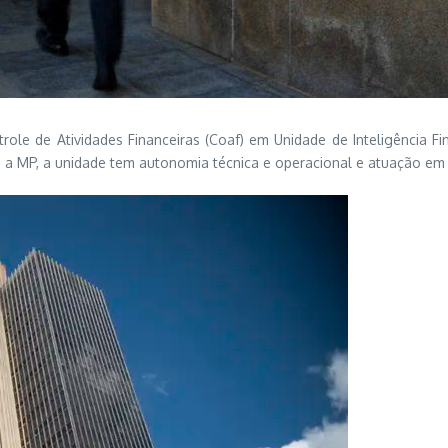
le de Atividades Financeiras (Coaf) em Unidade de Inteligência Fina
m a MP, a unidade tem autonomia técnica e operacional e atuação em t