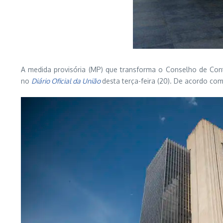
A medida provisória (MP) que transforma o Conselho de Contro
no
Diário Oficial da União
desta terça-feira (20). De acordo co