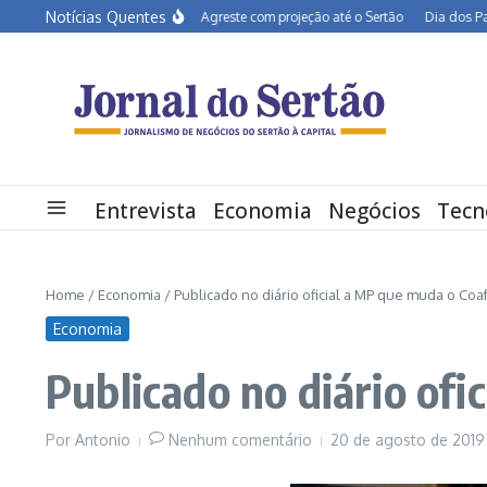
Ir para o conteúdo
Notícias Quentes
BR-232 entra em obras no Agreste com projeção até o Sertão
Dia dos Pais deve 
Entrevista
Economia
Negócios
Tecn
Home
/
Economia
/
Publicado no diário oficial a MP que muda o Coa
Economia
Publicado no diário ofi
Por
Antonio
Nenhum comentário
20 de agosto de 201