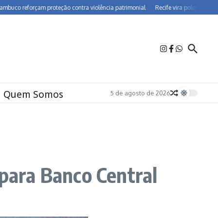
eforçam proteção contra violência patrimonial
Recife vira polo de farmacovig
Quem Somos
5 de agosto de 2026
 para Banco Central