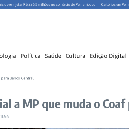
injetar R$ 226,5 milhões no comércio de Pernambuco
Cartórios em Pernambuco r
ologia
Política
Saúde
Cultura
Edição Digital
f para Banco Central
cial a MP que muda o Coaf
9
11:56