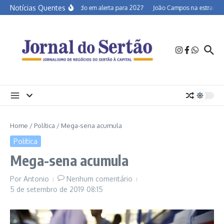
Ir para o conteúdo
Notícias Quentes
Semiárido em alerta para 2027
João Campos na estrada e a
Home
/
Política
/
Mega-sena acumula
Política
Mega-sena acumula
Por
Antonio
Nenhum comentário
5 de setembro de 2019
08:15