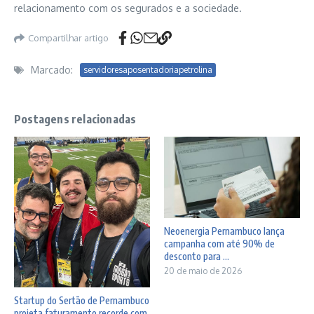
relacionamento com os segurados e a sociedade.
Compartilhar artigo
Marcado:
servidoresaposentadoriapetrolina
Postagens relacionadas
Neoenergia Pernambuco lança
campanha com até 90% de
desconto para ...
20 de maio de 2026
Startup do Sertão de Pernambuco
projeta faturamento recorde com