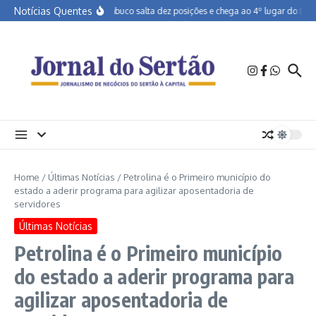
Ir para o conteúdo
Notícias Quentes
Pernambuco salta dez posições e chega ao 4º lugar do Brasil
Home
/
Últimas Notícias
/
Petrolina é o Primeiro município do
estado a aderir programa para agilizar aposentadoria de
servidores
Últimas Notícias
Petrolina é o Primeiro município
do estado a aderir programa para
agilizar aposentadoria de