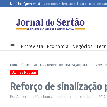
Ir para o conteúdo
Notícias Quentes
Pernambuco salta dez posições e chega ao 4º lugar do Brasil em transforma
Entrevista
Economia
Negócios
Tecn
Home
/
Últimas Notícias
/
Reforço de sinalização para pedestres em
Últimas Notícias
Reforço de sinalização 
Por
Antonio
Nenhum comentário
4 de outubro de 2019