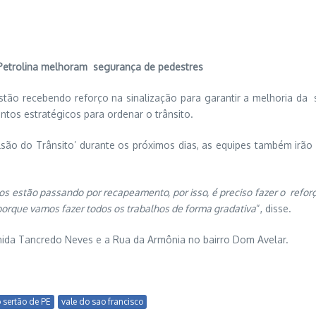
 Petrolina melhoram segurança de pedestres
stão recebendo reforço na sinalização para garantir a melhoria da 
tos estratégicos para ordenar o trânsito.
ilsão do Trânsito’ durante os próximos dias, as equipes também irão 
s estão passando por recapeamento, por isso, é preciso fazer o reforço
orque vamos fazer todos os trabalhos de forma gradativa
“, disse.
enida Tancredo Neves e a Rua da Armônia no bairro Dom Avelar.
 sertão de PE
vale do sao francisco