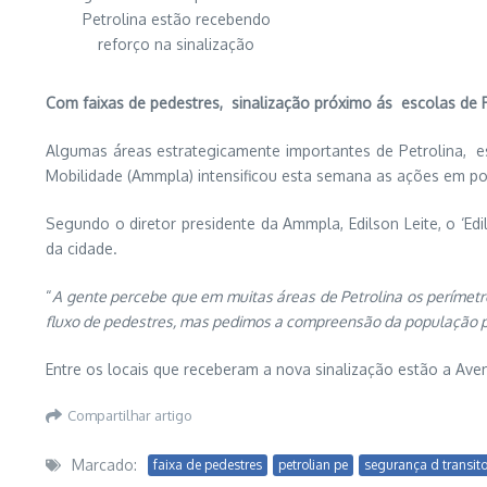
Petrolina estão recebendo
reforço na sinalização
Com faixas de pedestres, sinalização próximo ás escolas de
Algumas áreas estrategicamente importantes de Petrolina, e
Mobilidade (Ammpla) intensificou esta semana as ações em pon
Segundo o diretor presidente da Ammpla, Edilson Leite, o ‘Ed
da cidade.
“
A gente percebe que em muitas áreas de Petrolina os perímetro
fluxo de pedestres, mas pedimos a compreensão da população p
Entre os locais que receberam a nova sinalização estão a Av
Compartilhar artigo
Marcado:
faixa de pedestres
petrolian pe
segurança d transito