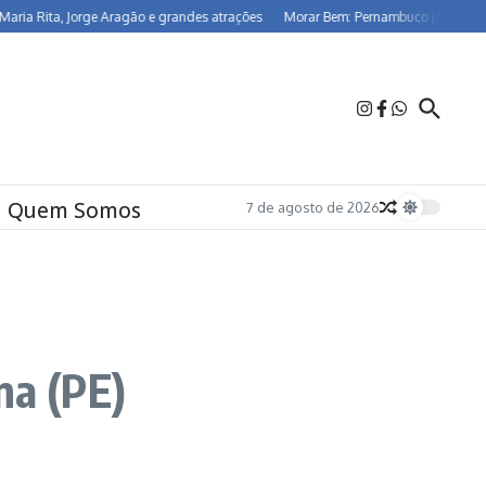
ita, Jorge Aragão e grandes atrações
Morar Bem: Pernambuco já beneficia 26,5
Quem Somos
7 de agosto de 2026
na (PE)