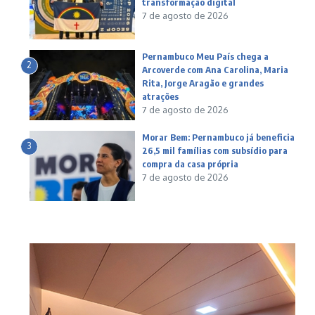
transformação digital
7 de agosto de 2026
Pernambuco Meu País chega a
2
Arcoverde com Ana Carolina, Maria
Rita, Jorge Aragão e grandes
atrações
7 de agosto de 2026
Morar Bem: Pernambuco já beneficia
3
26,5 mil famílias com subsídio para
compra da casa própria
7 de agosto de 2026