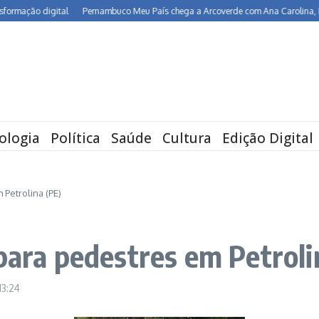
ção digital
Pernambuco Meu País chega a Arcoverde com Ana Carolina, Maria R
ologia
Política
Saúde
Cultura
Edição Digital
 Petrolina (PE)
para pedestres em Petroli
13:24