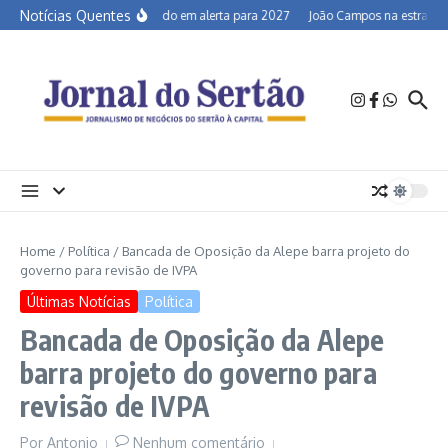
Ir para o conteúdo
Notícias Quentes
Semiárido em alerta para 2027
João Campos na estrada e 
Home
/
Política
/
Bancada de Oposição da Alepe barra projeto do
governo para revisão de IVPA
Últimas Notícias
Política
Bancada de Oposição da Alepe
barra projeto do governo para
revisão de IVPA
Por
Antonio
Nenhum comentário