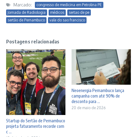
Marcado:
congresso de medicina em Petrolina PE
Jornada de Radiologia
médicos
sertao de pe
sertão de Pernambuco
vale do sao francisco
Postagens relacionadas
Neoenergia Pernambuco lança
campanha com até 90% de
desconto para ...
20 de maio de 2026
Startup do Sertão de Pernambuco
projeta faturamento recorde com
c ...