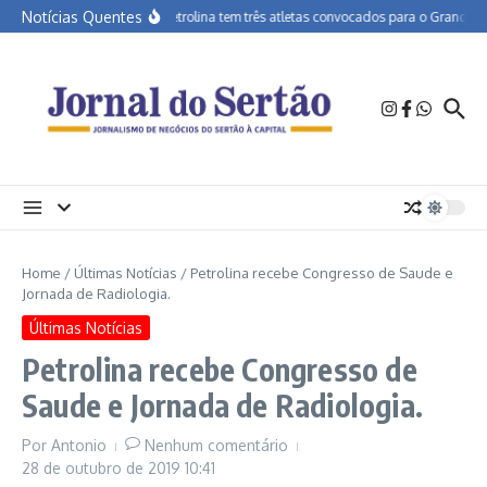
Ir para o conteúdo
Notícias Quentes
APA Petrolina tem três atletas convocados para o Grand Prix
Home
/
Últimas Notícias
/
Petrolina recebe Congresso de Saude e
Jornada de Radiologia.
Últimas Notícias
Petrolina recebe Congresso de
Saude e Jornada de Radiologia.
Por
Antonio
Nenhum comentário
28 de outubro de 2019
10:41