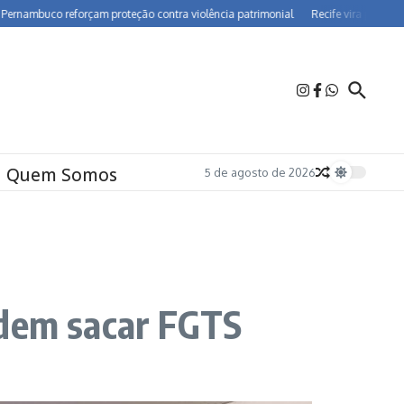
uco reforçam proteção contra violência patrimonial
Recife vira polo de farmac
Quem Somos
5 de agosto de 2026
odem sacar FGTS