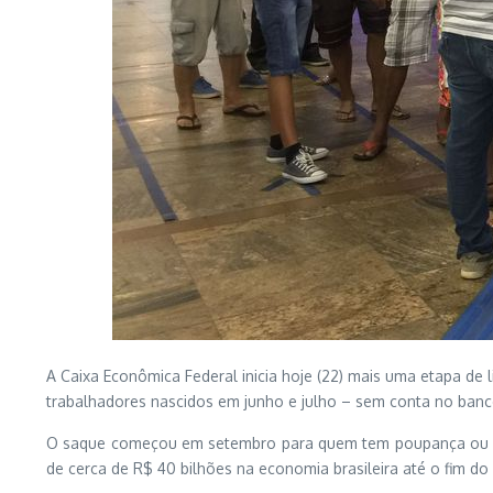
A Caixa Econômica Federal inicia
hoje
(22) mais uma etapa de l
trabalhadores nascidos em junho e julho – sem conta no banco
O saque começou em setembro para quem tem poupança ou con
de cerca de R$ 40 bilhões na economia brasileira até o fim do