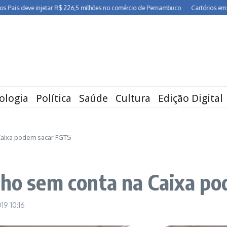
deve injetar R$ 226,5 milhões no comércio de Pernambuco
Cartórios em Pernamb
ologia
Política
Saúde
Cultura
Edição Digital
Caixa podem sacar FGTS
lho sem conta na Caixa p
019
10:16