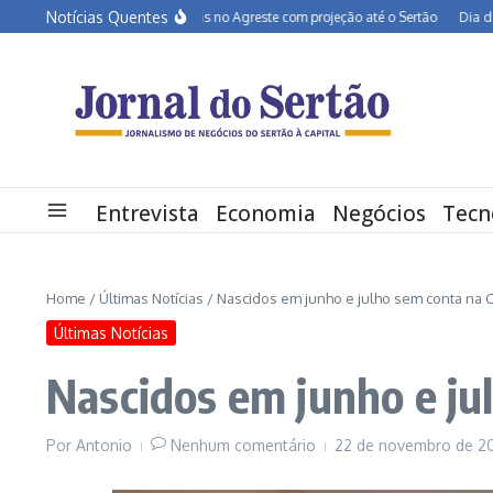
Ir para o conteúdo
Notícias Quentes
BR-232 entra em obras no Agreste com projeção até o Sertão
Dia dos Pais 
Entrevista
Economia
Negócios
Tecn
Home
/
Últimas Notícias
/
Nascidos em junho e julho sem conta na 
Últimas Notícias
Nascidos em junho e ju
Por
Antonio
Nenhum comentário
22 de novembro de 2