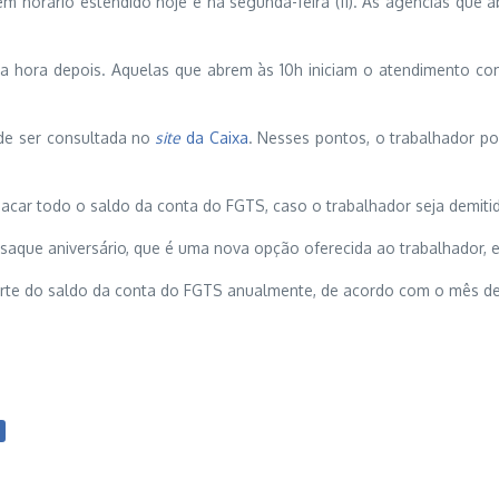
s em horário estendido
hoje
e na
segunda
-feira (11). As agências que
 hora depois. Aquelas que abrem às 10h iniciam o atendimento co
de ser consultada no
site
da Caixa
. Nesses pontos, o trabalhador pod
sacar todo o saldo da conta do FGTS, caso o trabalhador seja demiti
aque aniversário, que é uma nova opção oferecida ao trabalhador, e
parte do saldo da conta do FGTS anualmente, de acordo com o mês de