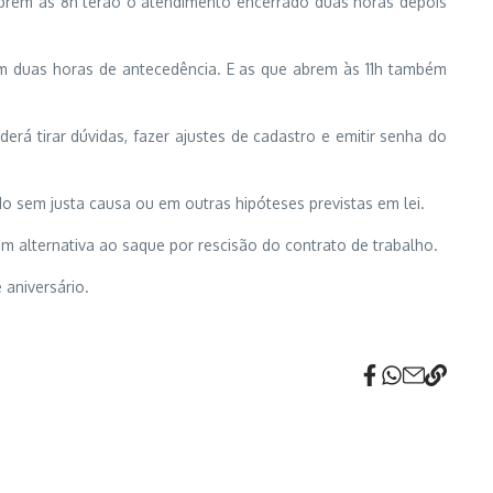
 abrem às 8h
ter
ão o atendimento encerrado duas horas depois
m duas horas de antecedência. E as que abrem às 11h também
erá tirar dúvidas, fazer ajustes de cadastro e emitir senha do
do sem justa causa ou em outras hipóteses previstas em lei.
m alternativa ao saque por rescisão do contrato de trabalho.
 aniversário.