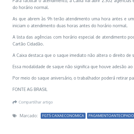
Para facilitar o atendimento, a Caixa vai abrir 2.302 agência
do horário normal.
As que abrem às 9h
ter
ão atendimento uma hora antes e uma
iniciam o atendimento duas horas antes do horário normal.
A lista das agências com horário especial de atendimento po
Cartão Cidadão.
A Caixa destaca que o saque imediato não altera o direito de 
Essa modalidade de saque não significa que houve adesão ao s
Por meio do saque aniversário, o trabalhador poderá retirar 
FONTE AG BRASIL
Compartilhar artigo
Marcado:
FGTS CAIXAECONOMICA
PAGAMENTOANTECIPADO