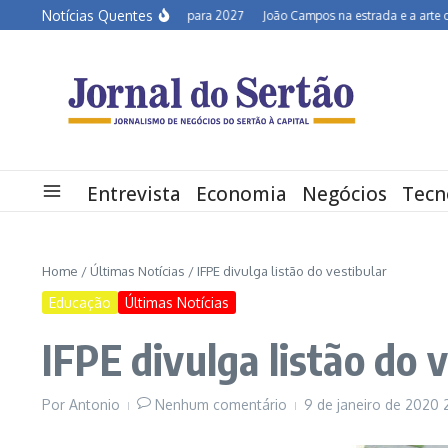
Ir para o conteúdo
Notícias Quentes
Semiárido em alerta para 2027
João Campos na estrada e a arte de desc
Entrevista
Economia
Negócios
Tecn
Home
/
Últimas Notícias
/
IFPE divulga listão do vestibular
Educação
Últimas Notícias
IFPE divulga listão do 
Por
Antonio
Nenhum comentário
9 de janeiro de 2020