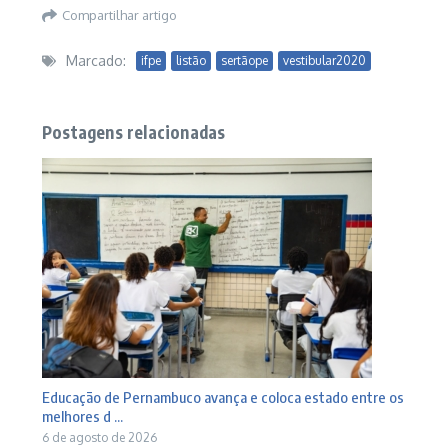
Compartilhar artigo
Marcado:
ifpe
listão
sertãope
vestibular2020
Postagens relacionadas
Educação de Pernambuco avança e coloca estado entre os
melhores d ...
6 de agosto de 2026