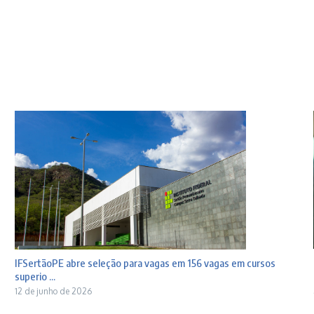
IFSertãoPE abre seleção para vagas em 156 vagas em cursos
superio ...
12 de junho de 2026