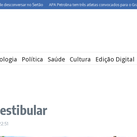
onversar no Sertão
APA Petrolina tem três atletas convocados para o Grand Prix
ologia
Política
Saúde
Cultura
Edição Digital
vestibular
22:51