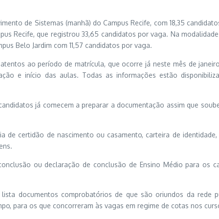
lvimento de Sistemas (manhã) do Campus Recife, com 18,35 candidato
us Recife, que registrou 33,65 candidatos por vaga. Na modalidade
pus Belo Jardim com 11,57 candidatos por vaga.
 atentos ao período de matrícula, que ocorre já neste mês de jan
cação e início das aulas. Todas as informações estão disponibili
 candidatos já comecem a preparar a documentação assim que soube
ia de certidão de nascimento ou casamento, carteira de identidade, 
ens.
 conclusão ou declaração de conclusão de Ensino Médio para os c
lista documentos comprobatórios de que são oriundos da rede pú
mpo, para os que concorreram às vagas em regime de cotas nos curs