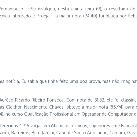
ernambuco (IFPE) divulgou, nesta quinta-feira (9), o resultado do
écnico Integrado e Proeja – a maior nota (94.40) foi obtida por R
ma notícia. Eu sabia que tinha feito uma boa prova, mas não imagina
Aurélio Ricardo Ribeiro Fonseca. Com nota de 81.82, ele foi classi
 Cleithon Nascimento Chaves, obteve a maior nota (85.94) para o
.84), no curso Qualificação Profissional em Operador de Computador 
ferecidas 4.715 vagas em 61 cursos técnicos, superiores e de Educação
eira, Barreiros, Belo Jardim, Cabo de Santo Agostinho, Caruaru, Gara