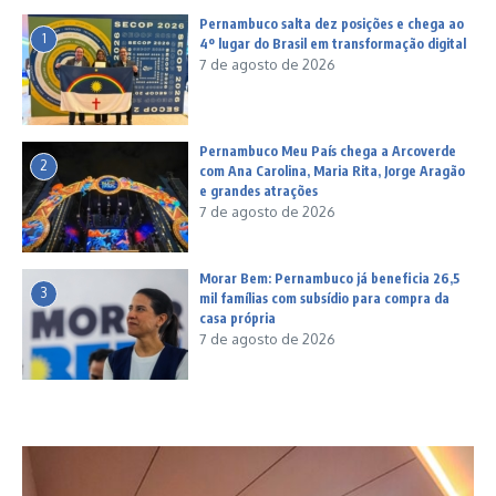
Pernambuco salta dez posições e chega ao
1
4º lugar do Brasil em transformação digital
7 de agosto de 2026
Pernambuco Meu País chega a Arcoverde
2
com Ana Carolina, Maria Rita, Jorge Aragão
e grandes atrações
7 de agosto de 2026
Morar Bem: Pernambuco já beneficia 26,5
3
mil famílias com subsídio para compra da
casa própria
7 de agosto de 2026