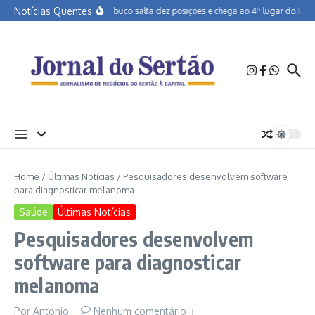
Ir para o conteúdo
Notícias Quentes
Pernambuco salta dez posições e chega ao 4º lugar do Brasil
Home
/
Últimas Notícias
/
Pesquisadores desenvolvem software
para diagnosticar melanoma
Saúde
Últimas Notícias
Pesquisadores desenvolvem
software para diagnosticar
melanoma
Por
Antonio
Nenhum comentário