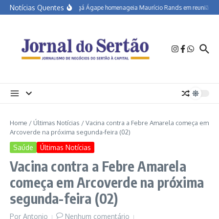
Ir para o conteúdo
Notícias Quentes
Caxangá Ágape homenageia Maurício Rands em reunião-almoç
Home
/
Últimas Notícias
/
Vacina contra a Febre Amarela começa em
Arcoverde na próxima segunda-feira (02)
Saúde
Últimas Notícias
Vacina contra a Febre Amarela
começa em Arcoverde na próxima
segunda-feira (02)
Por
Antonio
Nenhum comentário