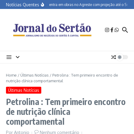
Ir para o conteúdo
Notícias Quentes
BR-232 entra em obras no Agreste com projeção até o Sertão
Home
/
Últimas Notícias
/
Petrolina : Tem primeiro encontro de
nutrição clínica comportamental
Últimas Notícias
Petrolina : Tem primeiro encontro
de nutrição clínica
comportamental
Por
Antonio
Nenhum comentário