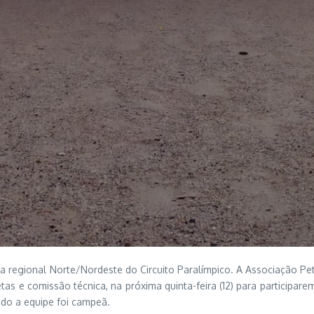
tapa regional Norte/Nordeste do Circuito Paralímpico. A Associação P
as e comissão técnica, na próxima quinta-feira (12) para participa
do a equipe foi campeã.