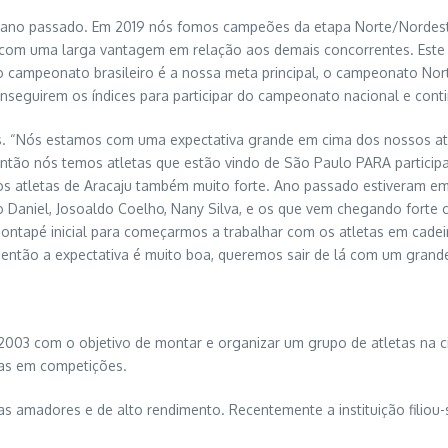
 ano passado. Em 2019 nós fomos campeões da etapa Norte/Nordeste,
om uma larga vantagem em relação aos demais concorrentes. Este a
o o campeonato brasileiro é a nossa meta principal, o campeonato N
nseguirem os índices para participar do campeonato nacional e conti
ões. “Nós estamos com uma expectativa grande em cima dos nossos at
. Então nós temos atletas que estão vindo de São Paulo PARA partici
os atletas de Aracaju também muito forte. Ano passado estiveram e
 Daniel, Josoaldo Coelho, Nany Silva, e os que vem chegando forte c
pontapé inicial para começarmos a trabalhar com os atletas em cadei
então a expectativa é muito boa, queremos sair de lá com um grande
003 com o objetivo de montar e organizar um grupo de atletas na cid
tas em competições.
tas amadores e de alto rendimento. Recentemente a instituição filiou-