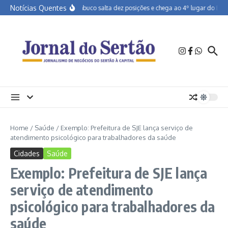
Ir para o conteúdo
Notícias Quentes
Pernambuco salta dez posições e chega ao 4º lugar do Brasil
Home
/
Saúde
/
Exemplo: Prefeitura de SJE lança serviço de
atendimento psicológico para trabalhadores da saúde
Cidades
Saúde
Exemplo: Prefeitura de SJE lança
serviço de atendimento
psicológico para trabalhadores da
saúde