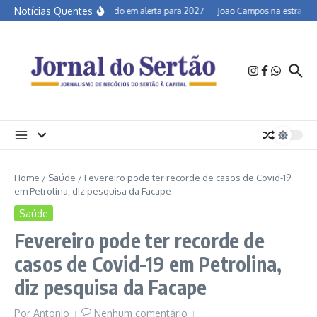
Ir para o conteúdo
Notícias Quentes
Semiárido em alerta para 2027
João Campos na estrada e a
Home
/
Saúde
/
Fevereiro pode ter recorde de casos de Covid-19
em Petrolina, diz pesquisa da Facape
Saúde
Fevereiro pode ter recorde de
casos de Covid-19 em Petrolina,
diz pesquisa da Facape
Por
Antonio
Nenhum comentário